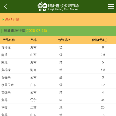
果品行情
最新市场行情
(2026-07-16)
产品名称
产地
包装规格
价格(元/kg)
青柠檬
海南
筐
8
南瓜
山西
袋
2.6
南瓜
海南
箱
5
黄柠檬
海南
筐
6.8
百香果
云南
袋
3
水果玉米
广东
袋
3.2
雪莲果
云南
箱
4
蓝莓
辽宁
箱
36
草莓
江苏
泡
20
蓝莓
山东
筐
18