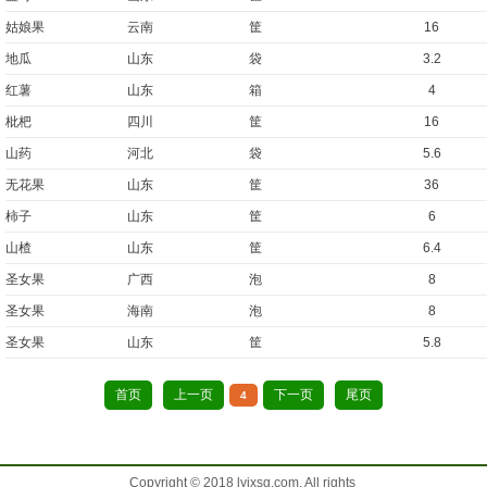
姑娘果
云南
筐
16
地瓜
山东
袋
3.2
红薯
山东
箱
4
枇杷
四川
筐
16
山药
河北
袋
5.6
无花果
山东
筐
36
柿子
山东
筐
6
山楂
山东
筐
6.4
圣女果
广西
泡
8
圣女果
海南
泡
8
圣女果
山东
筐
5.8
首页
上一页
下一页
尾页
4
Copyright © 2018 lyjxsg.com. All rights