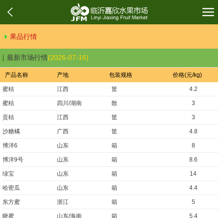
果品行情
最新市场行情
(2026-07-16)
产品名称
产地
包装规格
价格(元/kg)
蜜桔
江西
筐
4.2
蜜桔
四川/湖南
散
3
贡桔
江西
筐
3
沙糖橘
广西
筐
4.8
博洋6
山东
箱
8
博洋9号
山东
箱
8.6
绿宝
山东
箱
14
哈密瓜
山东
箱
4.4
东方蜜
浙江
箱
5
晓蜜
山东/海南
箱
5.4