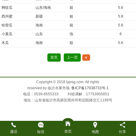
网纹瓜
山东/海南
箱
5.6
西州蜜
新疆
箱
5.8
哈密瓜
海南
箱
5.6
小黄瓜
山东
泡
6
木瓜
海南
箱
5.6
首页
上一页
6
Copyright © 2018 lyjxsg.com. All rights
reserved by 临沂水果市场.
鲁ICP备17038733号-1
电话：0539-8555333 纠纷调解：17753905851
地址：山东省临沂市高新区西外环和启阳路交汇1199号
首页
通话
短信
地图
分享