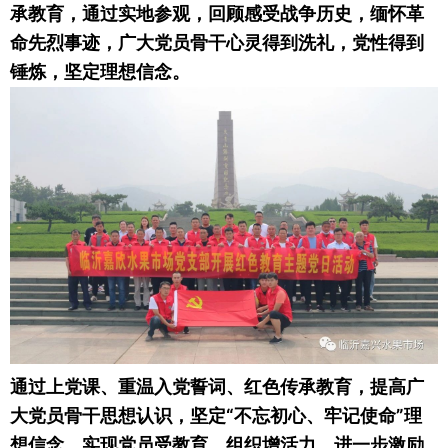
承教育，通过实地参观，回顾感受战争历史，缅怀革
命先烈事迹，广大党员骨干心灵得到洗礼，党性得到
锤炼，坚定理想信念。
通过上党课、重温入党誓词、红色传承教育，提高广
大党员骨干思想认识，坚定“
不忘初心、牢记使命
”理
想信念，实现党员受教育、组织增活力，进一步激励