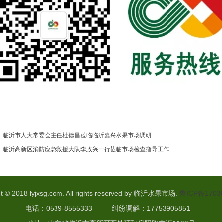
：
临沂市人大常委会主任杜德昌莅临临沂嘉兴水果市场调研
：
临沂高新区消防应急救援大队李政兴一行莅临市场检查指导工作
t © 2018 lyjxsg.com. All rights
reserved by 临沂水果市场.
鲁ICP备1703
电话：0539-8555333 纠纷调解：17753905851