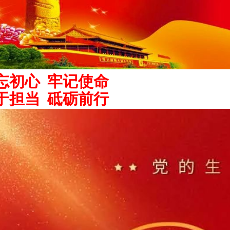
忘初心 牢记使命
于担当 砥砺前行