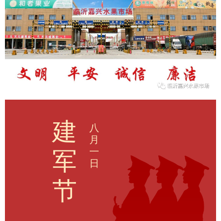
建
八
月
一
军
日
节