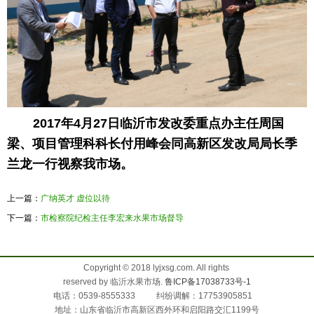
2017
年
4
月
27
日临沂市发改委重点办主任周国
梁、项目管理科科长付用峰会同高新区发改局局长季
兰龙一行视察我市场。
上一篇：
广纳英才 虚位以待
下一篇：
市检察院纪检主任李宏来水果市场督导
Copyright © 2018 lyjxsg.com. All rights
reserved by 临沂水果市场.
鲁ICP备17038733号-1
电话：0539-8555333 纠纷调解：17753905851
地址：山东省临沂市高新区西外环和启阳路交汇1199号