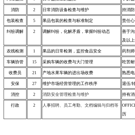
消防
2
日常消防设备检查与维护
持消防
包装检查
5
果品包装的检查与标准制定
责任心
纠纷调解
2
调解纠纷，化解矛盾，掌握纠纷动态
善于沟
及以上
农残检测
1
果品的日常检测，监控食品安全
药剂师
车辆协管
15
采购车辆的收费与大门管理
吃苦耐
收费员
21
产地水果车辆的进出场收费
熟悉电
安保
27
维护市场经营管理的工作秩序
退伍/
消防安全
检查
消控
2
管理
与维护
持有消
行政
2
人事招聘、员工考勤、文档编辑与归档等
OFF
历